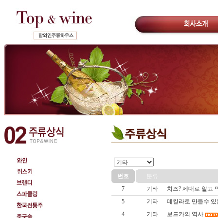
번호
분류
7
기타
치즈? 제대로 알고 
5
기타
데킬라로 만들수 있
4
기타
보드카의 역사