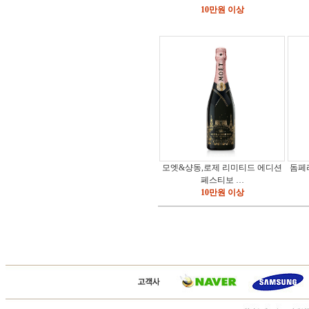
10만원 이상
모엣&샹동,로제 리미티드 에디션
돔페
페스티보 …
10만원 이상