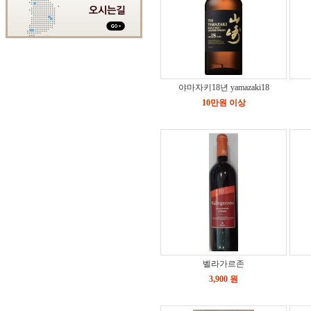
야마자키18년 yamazaki18
10만원 이상
벨라가르존
3,900 원