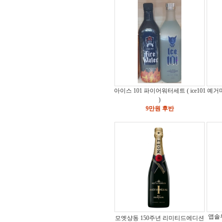
아이스 101 파이어워터세트 ( ice101
예거마
)
9만원 후반
앱솔
모엣샹동 150주년 리미티드에디션