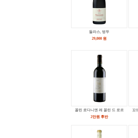
들라스, 벙뚜
29,000 원
꼴린 로다니엔 레 꼴린 드 로르
꼬뜨
2만원 후반