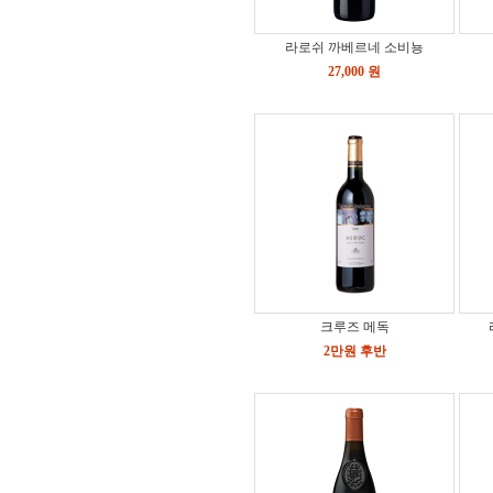
라로쉬 까베르네 소비뇽
27,000 원
크루즈 메독
2만원 후반