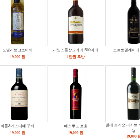
노빌리보고소아베
리빙스톤상그리아1500미리
포르토델레이레
19,000 원
1만원 후반
발레 프리오 리저브 
바통&게스띠에 꾸베
에스쿠도 로호
뇽
19,000 원
19,000 원
19,000 