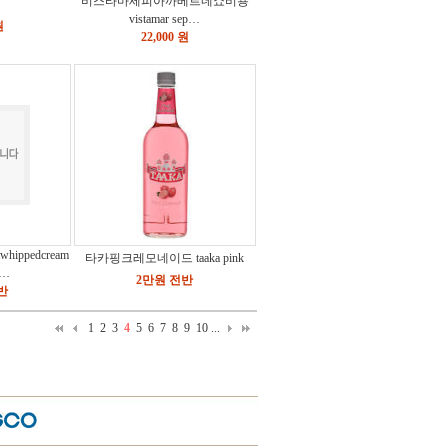
비스타마세피아까베르네쇼비뇽
vistamar sep…
원
22,000 원
ippedcream
타카핑크레모네이드 taaka pink
…
2만원 전반
반
1
2
3
4
5
6
7
8
9
10
...