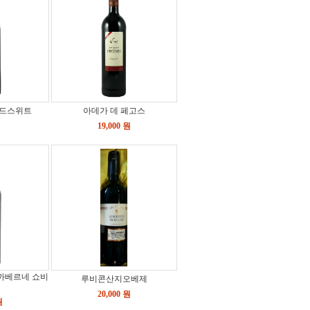
드스위트
아데가 데 페고스
19,000 원
까베르네 쇼비
루비콘산지오베제
20,000 원
원