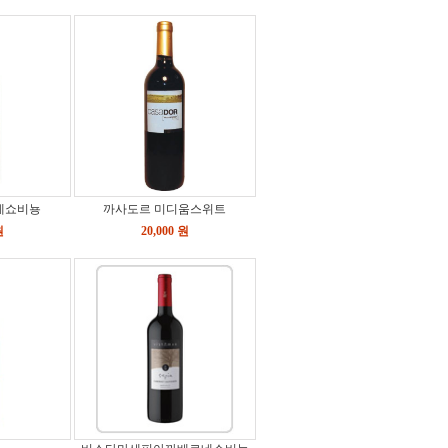
네쇼비뇽
까사도르 미디움스위트
원
20,000 원