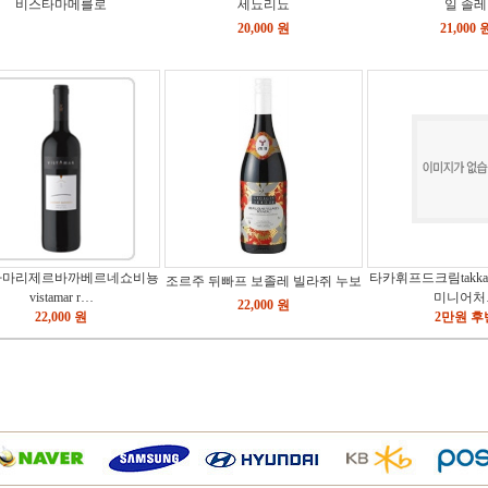
비스타마메를로
세뇨리뇨
일 솔레
20,000 원
21,000 
타마리제르바까베르네쇼비뇽
타카휘프드크림takkawh
조르주 뒤빠프 보졸레 빌라쥐 누보
vistamar r…
미니어처
22,000 원
22,000 원
2만원 후