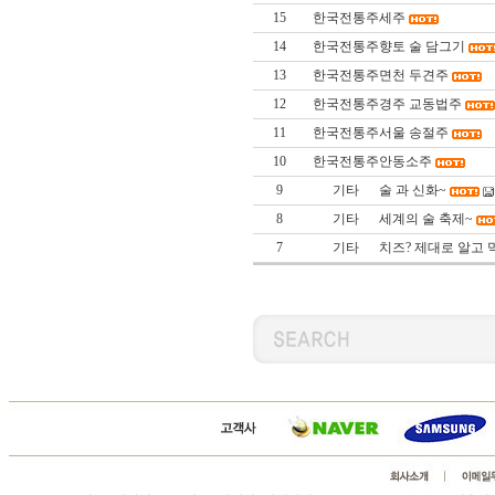
15
한국전통주
세주
14
한국전통주
향토 술 담그기
13
한국전통주
면천 두견주
12
한국전통주
경주 교동법주
11
한국전통주
서울 송절주
10
한국전통주
안동소주
9
기타
술 과 신화~
8
기타
세계의 술 축제~
7
기타
치즈? 제대로 알고 