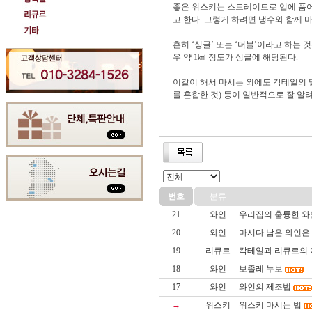
좋은 위스키는 스트레이트로 입에 품어
고 한다. 그렇게 하려면 냉수와 함께 마시
흔히 ‘싱글’ 또는 ‘더블’이라고 하는 것
우 약 1㎦ 정도가 싱글에 해당된다.
이같이 해서 마시는 외에도 칵테일의 밑
를 혼합한 것) 등이 일반적으로 잘 알려
번호
분류
21
와인
우리집의 훌륭한 와인
20
와인
마시다 남은 와인은
19
리큐르
칵테일과 리큐르의 
18
와인
보졸레 누보
17
와인
와인의 제조법
→
위스키
위스키 마시는 법