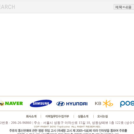
호 : 206-26-96860 | 주소 : 서울시 성동구 아차산로 15길 10, 성원상떼뷰 1층 122호 (성수역 2번출