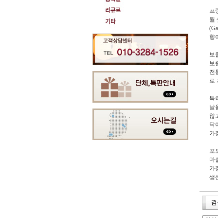
프
월
(
향
보
보
전
로
특
날
않
닥
가
포
마
가
생