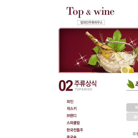
제
글
프