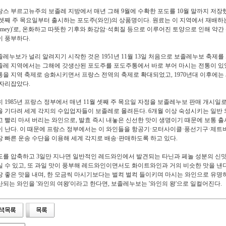
랑스 부르고뉴주의 보졸레 지방에서 매년 그해 9월에 수확한 포도를 10월 말까지 저장했
 셋째 주 목요일부터 출시하는 포도주(와인)의 상품명이다. 원료는 이 지역에서 재배하는
Gamey)'로, 온화하고 따뜻한 기후와 화강암·석회질 등으로 이루어진 토양으로 인해 약
이 풍부하다.
졸레누보가 널리 알려지기 시작한 것은 1951년 11월 13일 처음으로 보졸레누보 축제
졸레 지역에서는 그해에 갓생산된 포도주를 포도주통에서 바로 부어 마시는 전통이 있었는
통을 지역 축제로 승화시키면서 프랑스 전역의 축제로 확대되었고, 1970년대 이후에는
 자리잡았다.
히 1985년 프랑스 정부에서 매년 11월 셋째 주 목요일 자정을 보졸레누보 판매 개시일로
을 기다려 세계 각지의 수입업자들이 보졸레로 몰려든다. 6개월 이상 숙성시키는 일반
고 빨리 마셔 버리는 와인으로, 발효 즉시 내놓은 신선한 맛이 생명이기 때문에 보통 출시
이 난다. 이 때문에 프랑스 정부에서는 이 와인들을 항공기·모터사이클·풍선기구·제트
장 빠른 운송 수단을 이용해 세계 각지로 배송·판매하도록 하고 있다.
도를 압축하고 3일만 지나면 일반적인 레드와인에서 발견되는 타닌과 페놀 성분의 신맛
실 수 있고, 또 과일 맛이 풍부해 레드와인이면서도 화이트와인과 거의 비슷한 맛을 낸다.
장 좋은 맛을 내며, 한 모금씩 마시기보다는 벌컥 벌컥 들이키며 마시는 와인으로 유명
산되는 와인을 '와인의 여왕'이라고 한다면, 보졸레누보는 '와인의 왕'으로 일컬어진다.