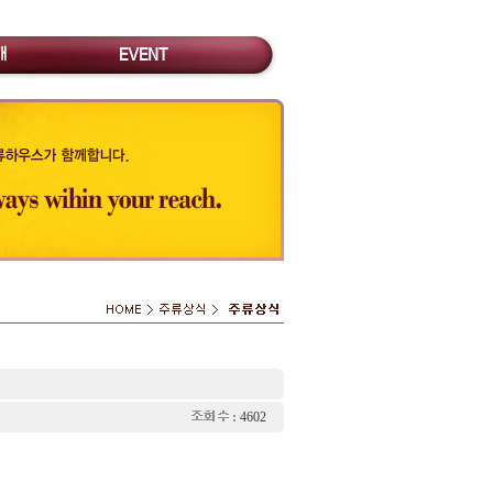
:
4602