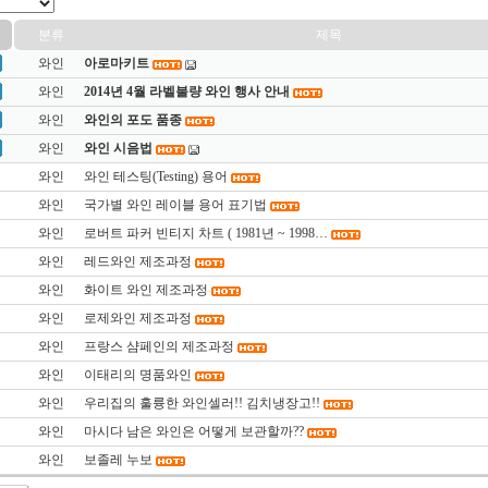
분류
제목
와인
아로마키트
와인
2014년 4월 라벨불량 와인 행사 안내
와인
와인의 포도 품종
와인
와인 시음법
와인
와인 테스팅(Testing) 용어
와인
국가별 와인 레이블 용어 표기법
와인
로버트 파커 빈티지 차트 ( 1981년 ~ 1998…
와인
레드와인 제조과정
와인
화이트 와인 제조과정
와인
로제와인 제조과정
와인
프랑스 샴페인의 제조과정
와인
이태리의 명품와인
와인
우리집의 훌륭한 와인셀러!! 김치냉장고!!
와인
마시다 남은 와인은 어떻게 보관할까??
와인
보졸레 누보